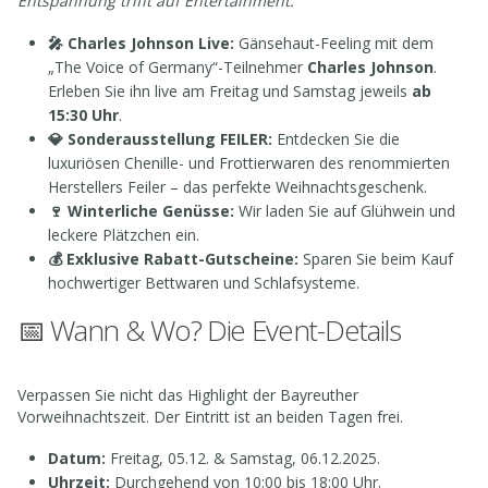
Entspannung trifft auf Entertainment.
🎤 Charles Johnson Live:
Gänsehaut-Feeling mit dem
„The Voice of Germany“-Teilnehmer
Charles Johnson
.
Erleben Sie ihn live am Freitag und Samstag jeweils
ab
15:30 Uhr
.
💎 Sonderausstellung FEILER:
Entdecken Sie die
luxuriösen Chenille- und Frottierwaren des renommierten
Herstellers Feiler – das perfekte Weihnachtsgeschenk.
🍷 Winterliche Genüsse:
Wir laden Sie auf Glühwein und
leckere Plätzchen ein.
💰 Exklusive Rabatt-Gutscheine:
Sparen Sie beim Kauf
hochwertiger Bettwaren und Schlafsysteme.
📅 Wann & Wo? Die Event-Details
Verpassen Sie nicht das Highlight der Bayreuther
Vorweihnachtszeit. Der Eintritt ist an beiden Tagen frei.
Datum:
Freitag, 05.12. & Samstag, 06.12.2025.
Uhrzeit:
Durchgehend von 10:00 bis 18:00 Uhr.