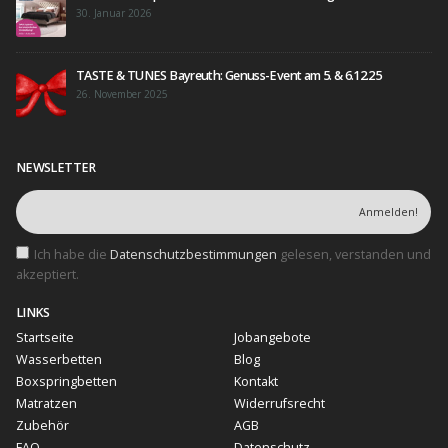
30. Januar 2026
TASTE & TUNES Bayreuth: Genuss-Event am 5. & 6.12.25
26. November 2025
NEWSLETTER
Ich habe die
Datenschutzbestimmungen
gelesen, verstanden und
akzeptiert.
LINKS
Startseite
Jobangebote
Wasserbetten
Blog
Boxspringbetten
Kontakt
Matratzen
Widerrufsrecht
Zubehör
AGB
FAQ
Datenschutz