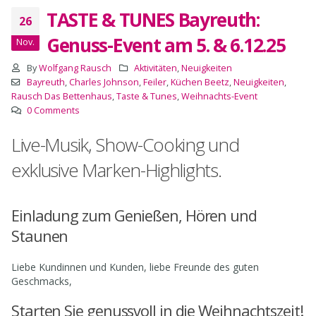
TASTE & TUNES Bayreuth:
26
Genuss-Event am 5. & 6.12.25
Nov.
By
Wolfgang Rausch
Aktivitäten
,
Neuigkeiten
Bayreuth
,
Charles Johnson
,
Feiler
,
Küchen Beetz
,
Neuigkeiten
,
Rausch Das Bettenhaus
,
Taste & Tunes
,
Weihnachts-Event
0 Comments
Live-Musik, Show-Cooking und
exklusive Marken-Highlights.
Einladung zum Genießen, Hören und
Staunen
Liebe Kundinnen und Kunden, liebe Freunde des guten
Geschmacks,
Starten Sie genussvoll in die Weihnachtszeit!