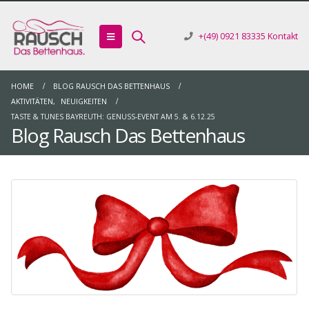
+(49) 0921 83335
Kontakt
HOME
BLOG RAUSCH DAS BETTENHAUS
AKTIVITÄTEN
,
NEUIGKEITEN
TASTE & TUNES BAYREUTH: GENUSS-EVENT AM 5. & 6.12.25
Blog Rausch Das Bettenhaus