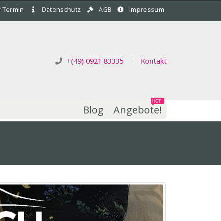
r Termin
Datenschutz
AGB
Impressum
+(49) 0921 83335
|
Kontakt
HOT
Blog
Angebote!