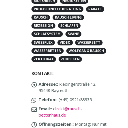
MOTORISCH
NEUIGKEITEN
PROFISIONELLE BERATUNG
RABATT
RAUSCH
RAUSCH LIVING
REZESSION
SCHLAFEN
SCHLAFSYSTEM
SVANE
SWISSFLEX
VIDEO
WASSERBETT
WASSERBETTEN
WOLFGANG RAUSCH
ZERTIFIKAT
ZUDECKEN
KONTAKT:
Adresse::
Riedingerstraße 12,
95448 Bayreuth
Telefon::
(+49) 0921/83335
Email::
direkt@rausch-
bettenhaus.de
Öffnungszeiten::
Montag: Nur mit