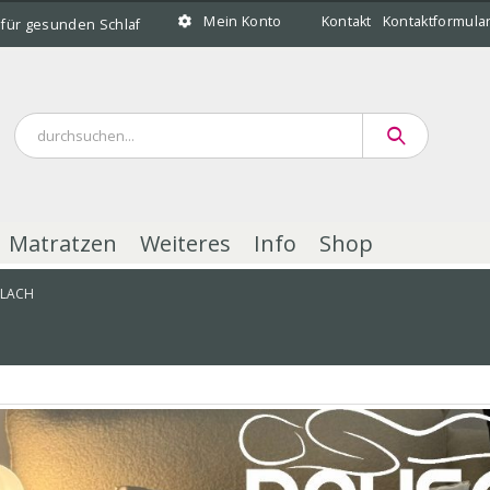
Mein Konto
Kontakt
Kontaktformula
 für gesunden Schlaf
Matratzen
Weiteres
Info
Shop
DLACH