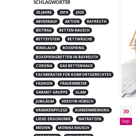
SCHLAGWÖRTER
30 JAHRE
2019
2020
ABVERKAUF
AKTION
BAYREUTH
BEITRAG
BETTEN RAUSCH
BETTSYSTEM
BETTWÄSCHE
BINDLACH
BOXSPRING
BOXSPRINGBETTEN IN BAYREUTH
CORONA
DAS BETTENHAUS
FACHBERATER FÜR KOMFORTGERECHTES
FASHION
FRAUENMESSE
GARANT-GRUPPE
GLAM
JUBILÄUM
KERSTIN HÜBSCH
KRANKENPFLEGE
KUNDENMEINUNG
30
LIEGE-ERGONOMIE
MATRATZEN
Sep.
MEDIEN
MONIKA RAUSCH