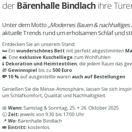
der
Bärenhalle Bindlach
ihre Türen
Unter dem Motto
„Modernes Bauen & nachhaltiges 
aktuelle Trends rund um erholsamen Schlaf und sti
Entdecken Sie an unserem Stand:
🛏️ Ein
wunderschönes Bett
mit perfekt abgestimmten
Ma
🛋️ Eine
exklusive Kuschelliege
zum Wohlfühlen
🕯️
Dekoration und Heimtextilien
, die jedem Raum das gew
🎁
Gewinnspiel
bis zu
500 Euro
💸 10 %
auf ausgestellte waren
auch auf Bestellungen
Genießen Sie die Messe-Atmosphäre, lassen Sie sich inspir
um Schlafkomfort, Qualität und Nachhaltigkeit.
📅
Wann:
Samstag & Sonntag, 25. + 26. Oktober 2025
🕤
Zeit:
jeweils von 9:30 bis 17:00 Uhr
📍
Wo:
Bärenhalle Bindlach
🎟️
Eintritt:
kostenlos