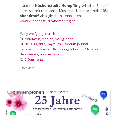
Und bei
Küchenstudio Hempfling
erhalten Sie auf
bereits stark reduzierte Musterküchen nochmals
10%
obendrauf
also gleich mit einplanen!
www.kuechenstudio-hempfling.de
By
Wolfgang Rausch
Aktivitäten
,
Medien
,
Neuigkeiten
2019
,
30 Jahre
,
Bayreuth
,
Bayreuth Journal
,
Bettenstudio Rausch
,
Boxspring
,
Jubiläum
,
Matratzen
,
Neuigkeiten
,
Wasserbetten
0 Comments
READ MORE...