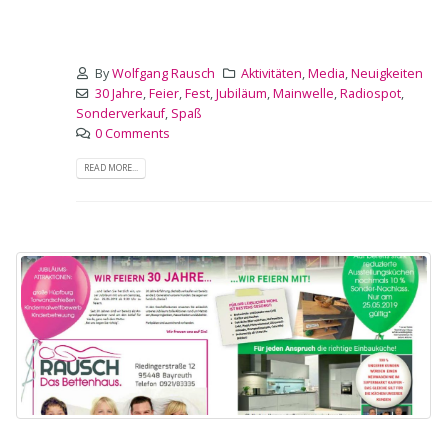
By
Wolfgang Rausch
Aktivitäten
,
Media
,
Neuigkeiten
30 Jahre
,
Feier
,
Fest
,
Jubiläum
,
Mainwelle
,
Radiospot
,
Sonderverkauf
,
Spaß
0 Comments
READ MORE...