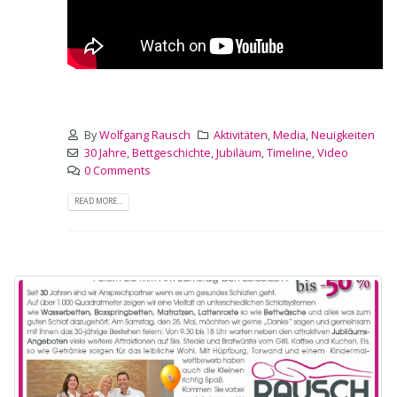
By
Wolfgang Rausch
Aktivitäten
,
Media
,
Neuigkeiten
30 Jahre
,
Bettgeschichte
,
Jubiläum
,
Timeline
,
Video
0 Comments
READ MORE...