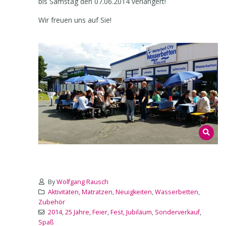
bis Samstag den 07.06.2014 verlängert!
Wir freuen uns auf Sie!
By
Wolfgang Rausch
Aktivitäten
,
Matratzen
,
Neuigkeiten
,
Wasserbetten
,
Zubehör
2014
,
25 Jahre
,
Feier
,
Fest
,
Jubiläum
,
Sonderverkauf
,
Spaß