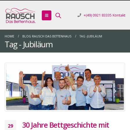
+(49) 0921 83335
Kontakt
HOME
BLOG RAUSCH DAS BETTENHAUS
TAG -
JUBILÄUM
Tag - Jubiläum
30 Jahre Bettgeschichte mit
29