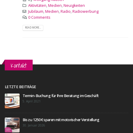
Aktivitäten
,
Medien
,
Neuigkeiten
Jubiläum
,
Medien
,
Radio
,
Radiowerbung
0 Comments
READ MORE...
Kontakt
LETZTE BEITRÄGE
Termin-Buchung für Ihre Beratung im Geschäft
5. April 2021
Bis zu 1250 € sparen mit motorischer Verstellung
30. Januar 2026