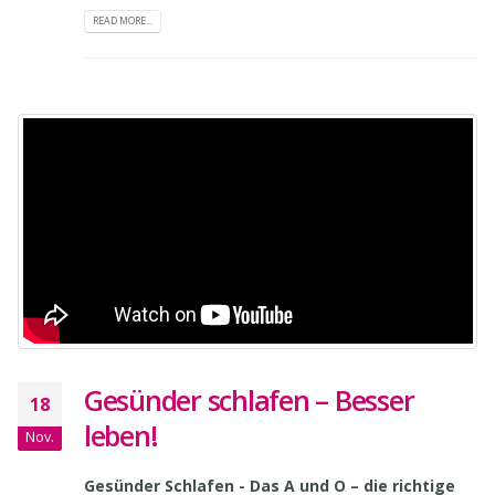
0 Comments
READ MORE...
Gesünder schlafen – Besser
18
leben!
Nov.