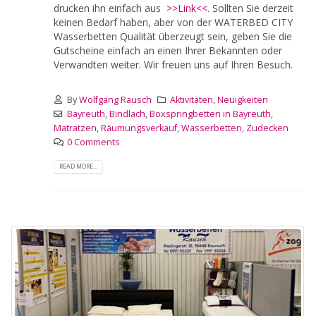
Wasserbetten und Zubehör. Bitte bringen Sie Ihre
Stammkunden-Gutscheine zum Einkauf mit oder
drucken ihn einfach aus
>>Link<<
. Sollten Sie derzeit
keinen Bedarf haben, aber von der WATERBED CITY
Wasserbetten Qualität überzeugt sein, geben Sie die
Gutscheine einfach an einen Ihrer Bekannten oder
Verwandten weiter. Wir freuen uns auf Ihren Besuch.
By
Wolfgang Rausch
Aktivitäten
,
Neuigkeiten
Bayreuth
,
Bindlach
,
Boxspringbetten in Bayreuth
,
Matratzen
,
Räumungsverkauf
,
Wasserbetten
,
Zudecken
0 Comments
READ MORE...