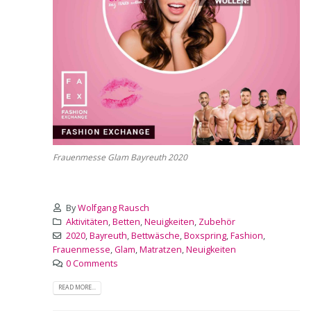
Frauenmesse Glam Bayreuth 2020
By
Wolfgang Rausch
Aktivitäten
,
Betten
,
Neuigkeiten
,
Zubehör
2020
,
Bayreuth
,
Bettwäsche
,
Boxspring
,
Fashion
,
Frauenmesse
,
Glam
,
Matratzen
,
Neuigkeiten
0 Comments
READ MORE...