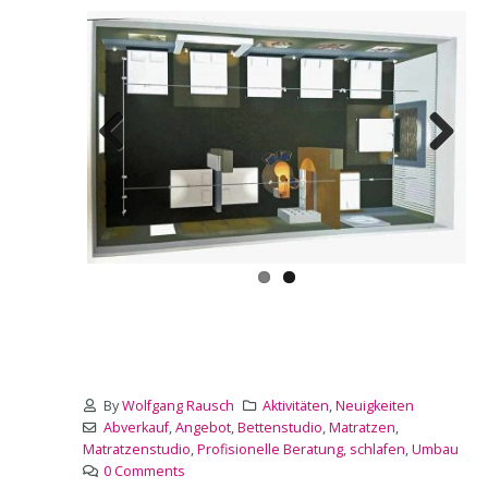
Previous
Next
By
Wolfgang Rausch
Aktivitäten
,
Neuigkeiten
Abverkauf
,
Angebot
,
Bettenstudio
,
Matratzen
,
Matratzenstudio
,
Profisionelle Beratung
,
schlafen
,
Umbau