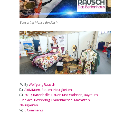
Boxspring Messe Bindlach
By
Wolfgang Rausch
Aktivitäten
,
Betten
,
Neuigkeiten
2019
,
Bärenhalle
,
Bauen und Wohnen
,
Bayreuth
,
Bindlach
,
Boxspring
,
Frauenmesse
,
Matratzen
,
Neuigkeiten
0 Comments