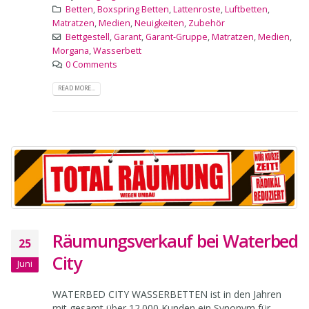
By
Wolfgang Rausch
Betten
,
Boxspring Betten
,
Lattenroste
,
Luftbetten
,
Matratzen
,
Medien
,
Neuigkeiten
,
Zubehör
Bettgestell
,
Garant
,
Garant-Gruppe
,
Matratzen
,
Medien
,
Morgana
,
Wasserbett
0 Comments
READ MORE...
Räumungsverkauf bei Waterbed
25
City
Juni