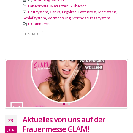
By
Wolfgang Rausch
Lattenroste
,
Matratzen
,
Zubehör
Bettsystem
,
Carus
,
Ergoline
,
Lattenrost
,
Matratzen
,
Schlafsystem
,
Vermessung
,
Vermessungssystem
0 Comments
READ MORE...
Aktuelles von uns auf der
23
Frauenmesse GLAM!
Jan.