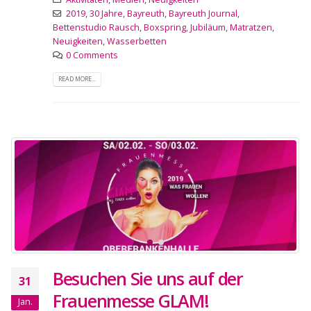
2019
,
30 Jahre
,
Bayreuth
,
Bayreuth Journal
,
Bettenstudio Rausch
,
Boxspring
,
Jubiläum
,
Matratzen
,
Neuigkeiten
,
Wasserbetten
0 Comments
READ MORE...
Besuchen Sie uns auf der
31
Frauenmesse GLAM!
Jan.