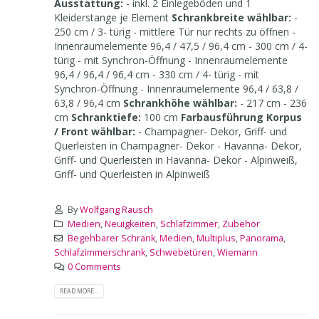
Ausstattung:
- inkl. 2 Einlegeböden und 1
Kleiderstange je Element
Schrankbreite wählbar:
-
250 cm / 3- türig - mittlere Tür nur rechts zu öffnen -
Innenraumelemente 96,4 / 47,5 / 96,4 cm - 300 cm / 4-
türig - mit Synchron-Öffnung - Innenraumelemente
96,4 / 96,4 / 96,4 cm - 330 cm / 4- türig - mit
Synchron-Öffnung - Innenraumelemente 96,4 / 63,8 /
63,8 / 96,4 cm
Schrankhöhe wählbar:
- 217 cm - 236
cm
Schranktiefe:
100 cm
Farbausführung Korpus
/ Front wählbar:
- Champagner- Dekor, Griff- und
Querleisten in Champagner- Dekor - Havanna- Dekor,
Griff- und Querleisten in Havanna- Dekor - Alpinweiß,
Griff- und Querleisten in Alpinweiß
By
Wolfgang Rausch
Medien
,
Neuigkeiten
,
Schlafzimmer
,
Zubehör
Begehbarer Schrank
,
Medien
,
Multiplus
,
Panorama
,
Schlafzimmerschrank
,
Schwebetüren
,
Wiemann
0 Comments
READ MORE...