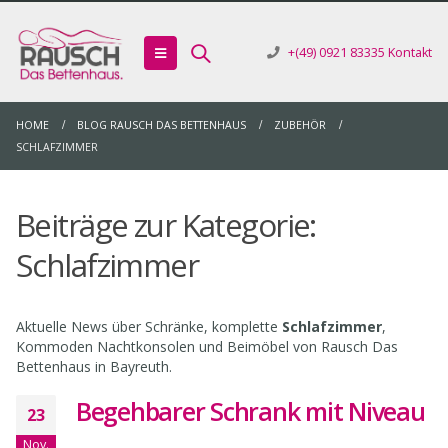
+(49) 0921 83335
Kontakt
HOME
BLOG RAUSCH DAS BETTENHAUS
ZUBEHÖR
SCHLAFZIMMER
Beiträge zur Kategorie:
Schlafzimmer
Aktuelle News über Schränke, komplette
Schlafzimmer
,
Kommoden Nachtkonsolen und Beimöbel von Rausch Das
Bettenhaus in Bayreuth.
Begehbarer Schrank mit Niveau
23
Nov.