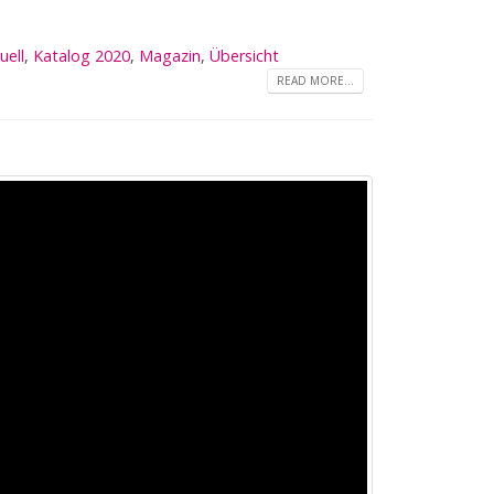
uell
,
Katalog 2020
,
Magazin
,
Übersicht
READ MORE...