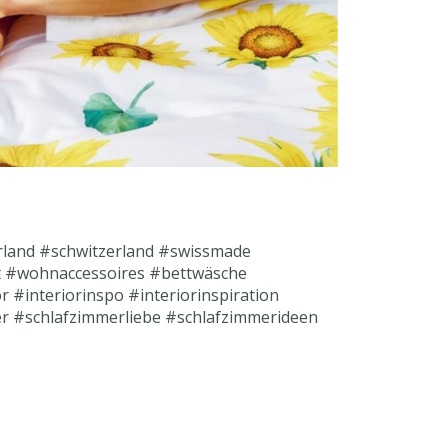
rland
#schwitzerland
#swissmade
t
#wohnaccessoires
#bettwäsche
or
#interiorinspo
#interiorinspiration
er
#schlafzimmerliebe
#schlafzimmerideen