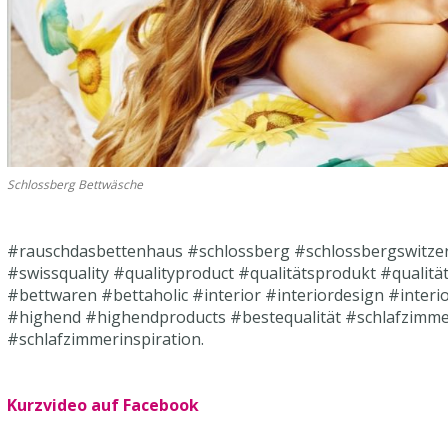
Schlossberg Bettwäsche
#rauschdasbettenhaus
#schlossberg
#schlossbergswitze
#swissquality
#qualityproduct
#qualitätsprodukt
#qualitä
#bettwaren
#bettaholic
#interior
#interiordesign
#interi
#highend
#highendproducts
#bestequalität
#schlafzimm
#schlafzimmerinspiration.
Kurzvideo auf Facebook