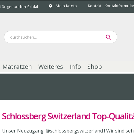
Mein Konto
Kontakt
Kontaktformula
 für gesunden Schlaf
Matratzen
Weiteres
Info
Shop
Schlossberg Switzerland Top-Qualit
Unser Neuzugang: @schlossbergswitzerland ! Wir sind sehr g