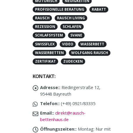
MOTORISCH
NEUIGKEITEN
PROFISIONELLE BERATUNG
RABATT
RAUSCH
RAUSCH LIVING
REZESSION
SCHLAFEN
SCHLAFSYSTEM
SVANE
SWISSFLEX
VIDEO
WASSERBETT
WASSERBETTEN
WOLFGANG RAUSCH
ZERTIFIKAT
ZUDECKEN
KONTAKT:
Adresse::
Riedingerstraße 12,
95448 Bayreuth
Telefon::
(+49) 0921/83335
Email::
direkt@rausch-
bettenhaus.de
Öffnungszeiten::
Montag: Nur mit