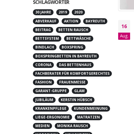
SCHLAGWÖRTER
30 JAHRE
2019
2020
ABVERKAUF
AKTION
BAYREUTH
16
BEITRAG
BETTEN RAUSCH
Aug.
BETTSYSTEM
BETTWÄSCHE
BINDLACH
BOXSPRING
BOXSPRINGBETTEN IN BAYREUTH
CORONA
DAS BETTENHAUS
FACHBERATER FÜR KOMFORTGERECHTES
FASHION
FRAUENMESSE
GARANT-GRUPPE
GLAM
JUBILÄUM
KERSTIN HÜBSCH
KRANKENPFLEGE
KUNDENMEINUNG
LIEGE-ERGONOMIE
MATRATZEN
MEDIEN
MONIKA RAUSCH