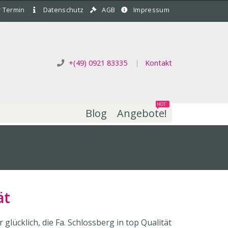
r Termin
Datenschutz
AGB
Impressum
+(49) 0921 83335
|
Kontakt
HOT
Blog
Angebote!
ät
lücklich, die Fa. Schlossberg in top Qualität