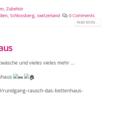
en
,
Zubehör
dien
,
Schlossberg
,
switzerland
0 Comments
READ MORE...
Haus
wäsche und vieles vieles mehr ....
enhaus
09/rundgang-rausch-das-bettenhaus-