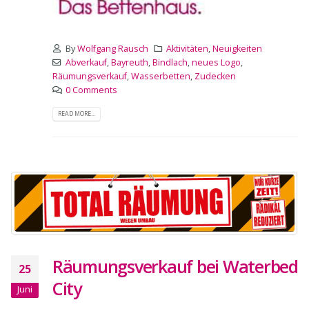
By
Wolfgang Rausch
Aktivitäten
,
Neuigkeiten
Abverkauf
,
Bayreuth
,
Bindlach
,
neues Logo
,
Räumungsverkauf
,
Wasserbetten
,
Zudecken
0 Comments
READ MORE...
Räumungsverkauf bei Waterbed
25
City
Juni