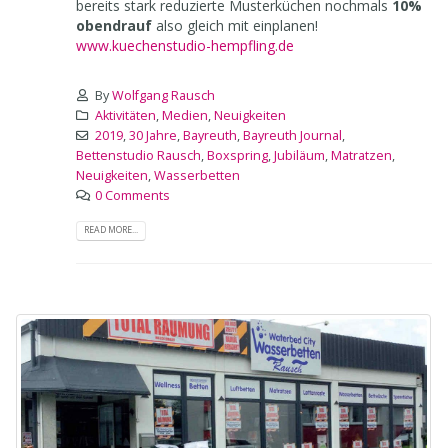
bereits stark reduzierte Musterküchen nochmals
10%
obendrauf
also gleich mit einplanen!
www.kuechenstudio-hempfling.de
By
Wolfgang Rausch
Aktivitäten
,
Medien
,
Neuigkeiten
2019
,
30 Jahre
,
Bayreuth
,
Bayreuth Journal
,
Bettenstudio Rausch
,
Boxspring
,
Jubiläum
,
Matratzen
,
Neuigkeiten
,
Wasserbetten
0 Comments
READ MORE...