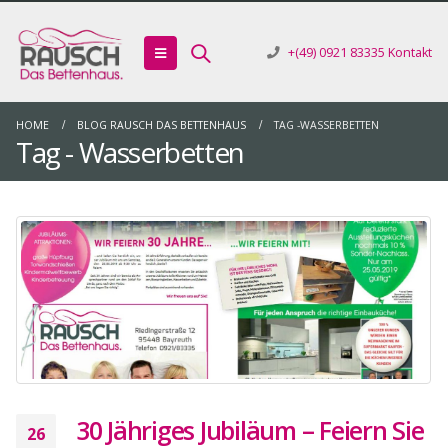
+(49) 0921 83335
Kontakt
HOME
BLOG RAUSCH DAS BETTENHAUS
TAG -
WASSERBETTEN
Tag - Wasserbetten
30 Jähriges Jubiläum – Feiern Sie
26