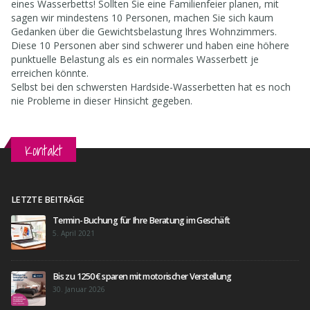
eines Wasserbetts! Sollten Sie eine Familienfeier planen, mit
sagen wir mindestens 10 Personen, machen Sie sich kaum
Gedanken über die Gewichtsbelastung Ihres Wohnzimmers.
Diese 10 Personen aber sind schwerer und haben eine höhere
punktuelle Belastung als es ein normales Wasserbett je
erreichen könnte.
Selbst bei den schwersten Hardside-Wasserbetten hat es noch
nie Probleme in dieser Hinsicht gegeben.
Kontakt
LETZTE BEITRÄGE
Termin-Buchung für Ihre Beratung im Geschäft
5. April 2021
Bis zu 1250 € sparen mit motorischer Verstellung
30. Januar 2026