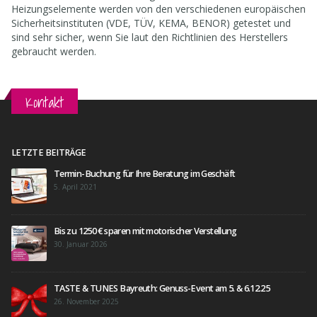
Heizungselemente werden von den verschiedenen europäischen
Sicherheitsinstituten (VDE, TÜV, KEMA, BENOR) getestet und
sind sehr sicher, wenn Sie laut den Richtlinien des Herstellers
gebraucht werden.
Kontakt
LETZTE BEITRÄGE
Termin-Buchung für Ihre Beratung im Geschäft
5. April 2021
Bis zu 1250 € sparen mit motorischer Verstellung
30. Januar 2026
TASTE & TUNES Bayreuth: Genuss-Event am 5. & 6.12.25
26. November 2025