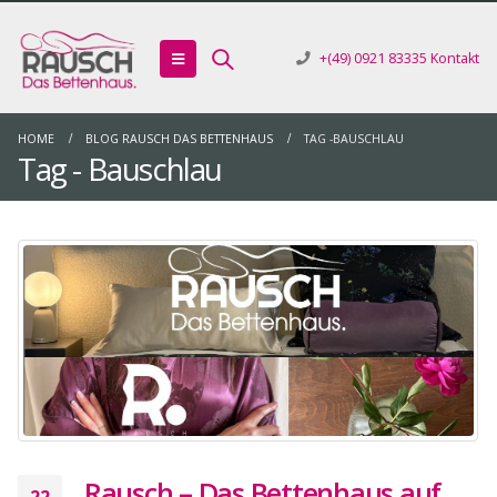
+(49) 0921 83335
Kontakt
HOME
BLOG RAUSCH DAS BETTENHAUS
TAG -
BAUSCHLAU
Tag - Bauschlau
Rausch – Das Bettenhaus auf
22