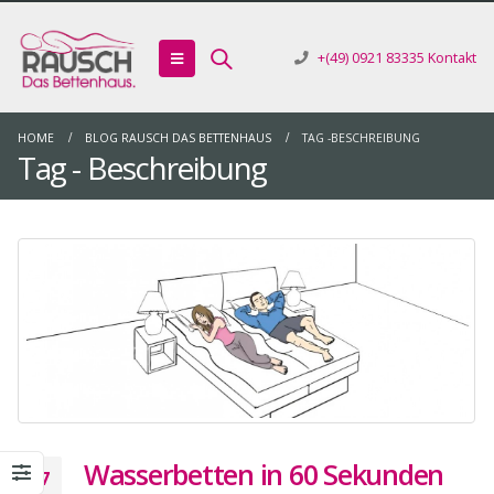
+(49) 0921 83335
Kontakt
HOME
BLOG RAUSCH DAS BETTENHAUS
TAG -
BESCHREIBUNG
Tag - Beschreibung
Wasserbetten in 60 Sekunden
27