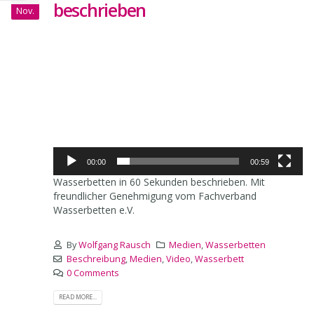
beschrieben
Nov.
Video-
Player
00:00
00:59
Wasserbetten in 60 Sekunden beschrieben. Mit
freundlicher Genehmigung vom Fachverband
Wasserbetten e.V.
By
Wolfgang Rausch
Medien
,
Wasserbetten
Beschreibung
,
Medien
,
Video
,
Wasserbett
0 Comments
READ MORE...