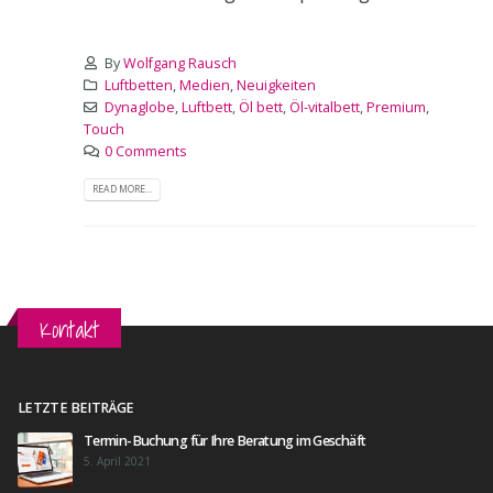
By
Wolfgang Rausch
Luftbetten
,
Medien
,
Neuigkeiten
Dynaglobe
,
Luftbett
,
Öl bett
,
Öl-vitalbett
,
Premium
,
Touch
0 Comments
READ MORE...
Kontakt
LETZTE BEITRÄGE
Termin-Buchung für Ihre Beratung im Geschäft
5. April 2021