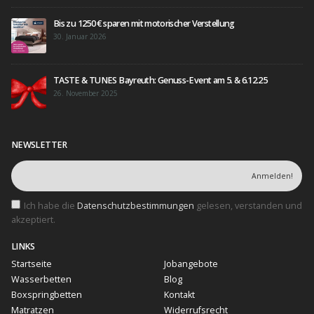
Bis zu 1250 € sparen mit motorischer Verstellung
30. Januar 2026
TASTE & TUNES Bayreuth: Genuss-Event am 5. & 6.12.25
26. November 2025
NEWSLETTER
Ich habe die
Datenschutzbestimmungen
gelesen, verstanden und
akzeptiert.
LINKS
Startseite
Jobangebote
Wasserbetten
Blog
Boxspringbetten
Kontakt
Matratzen
Widerrufsrecht